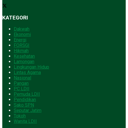
KATEGORI
Dakwah
Ekonomi
Energi
FORSGI
Hikmah
Kesehatan
Lamongan
Lingkungan Hidup
Lintas Agama
Nasional
Pangan
PC LDII
Pemuda LDII
Pendidikan
Sako SPN
Seputar Jatim
Tokoh
Wanita LDII