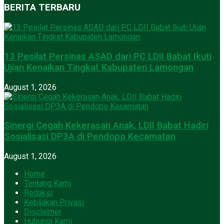
BERITA TERBARU
13 Pesilat Persinas ASAD dari PC LDII Babat Ikuti
Ujian Kenaikan Tingkat Kabupaten Lamongan
August 1, 2026
Sinergi Cegah Kekerasan Anak, LDII Babat Hadiri
Sosialisasi DP3A di Pendopo Kecamatan
August 1, 2026
Home
Tentang Kami
Redaksi
Kebijakan Privasi
Disclaimer
Hubungi Kami