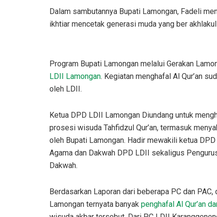
Dalam sambutannya Bupati Lamongan, Fadeli menga
ikhtiar mencetak generasi muda yang ber akhlakul 
Program Bupati Lamongan melalui Gerakan Lamon
LDII Lamongan
. Kegiatan menghafal Al Qur’an sud
oleh LDII.
Ketua DPD LDII Lamongan Diundang untuk mengha
prosesi wisuda Tahfidzul Qur’an, termasuk menyak
oleh Bupati Lamongan. Hadir mewakili ketua DP
Agama dan Dakwah DPD LDII sekaligus Penguru
Dakwah.
Berdasarkan Laporan dari beberapa PC dan PAC, 
Lamongan ternyata banyak
penghafal Al Qur’an d
wisuda akbar tersebut. Dari PC LDII Karanggeneng 