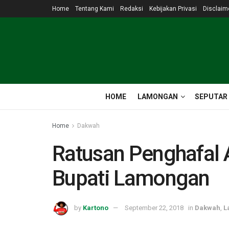
Home
Tentang Kami
Redaksi
Kebijakan Privasi
Disclaim
HOME
LAMONGAN
SEPUTAR
Home
Dakwah
Ratusan Penghafal 
Bupati Lamongan
by
Kartono
September 22, 2018
in
Dakwah
,
L