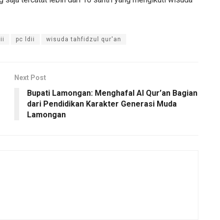
ii
pc ldii
wisuda tahfidzul qur'an
Next Post
Bupati Lamongan: Menghafal Al Qur’an Bagian
dari Pendidikan Karakter Generasi Muda
Lamongan