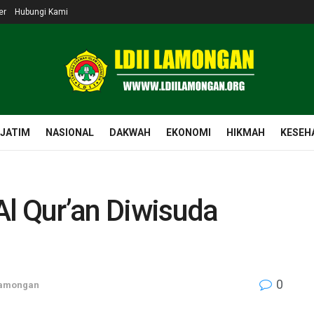
er
Hubungi Kami
 JATIM
NASIONAL
DAKWAH
EKONOMI
HIKMAH
KESEH
Al Qur’an Diwisuda
0
amongan