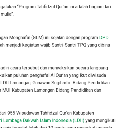
takan “Program Tahfidzul Qur’an ini adalah bagian dari
mulia”.
gan Menghafal (GLM) ini sejalan dengan program
DPD
ah menjadi kegiatan wajib Santri-Santri TPQ yang dibina
diri acara tersebut dan menyaksikan secara langsung
sikan puluhan penghafal Al Qur’an yang ikut diwisuda
D LDII Lamongan, Gunawan Sugiharto Bidang Pendidikan
s MUI Kabupaten Lamongan Bidang Pendidikan dan
dari 955 Wisudawan Tahfidzul Qur’an Kabupaten
ari Lembaga Dakwah Islam Indonesia (LDII)
yang mengikuti
saja tercatat lebih dari 10 santri yang mengikuti wisuda