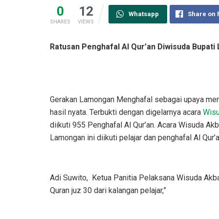
0
12
Whatsapp
Share on
SHARES
VIEWS
Ratusan Penghafal Al Qur’an Diwisuda Bupat
Gerakan Lamongan Menghafal sebagai upaya mem
hasil nyata. Terbukti dengan digelarnya acara
Wisu
diikuti 955 Penghafal Al Qur’an. Acara Wisuda A
Lamongan ini diikuti pelajar dan penghafal Al Qu
Adi Suwito, Ketua Panitia Pelaksana Wisuda Akba
Quran juz 30 dari kalangan pelajar,”