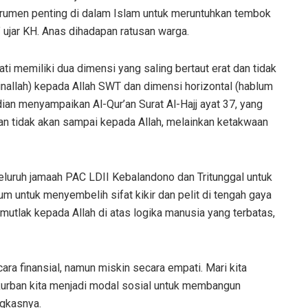
strumen penting di dalam Islam untuk meruntuhkan tembok
 ujar KH. Anas dihadapan ratusan warga.
 memiliki dua dimensi yang saling bertaut erat dan tidak
minallah) kepada Allah SWT dan dimensi horizontal (hablum
n menyampaikan Al-Qur’an Surat Al-Hajj ayat 37, yang
 tidak akan sampai kepada Allah, melainkan ketakwaan
eluruh jamaah PAC LDII Kebalandono dan Tritunggal untuk
 untuk menyembelih sifat kikir dan pelit di tengah gaya
utlak kepada Allah di atas logika manusia yang terbatas,
ra finansial, namun miskin secara empati. Mari kita
kurban kita menjadi modal sosial untuk membangun
ngkasnya.