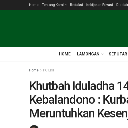
Home
Tentang Kami
Redaksi
Kebijakan Privasi
Discla
HOME
LAMONGAN
SEPUTAR
Home
PC LDII
Khutbah Iduladha 1
Kebalandono : Kurb
Meruntuhkan Kesen