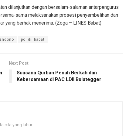
iatan dilanjutkan dengan bersalam-salaman antarpengurus
bersama-sama melaksanakan prosesi penyembelihan dan
tar yang berhak menerima. (Zoga – LINES Babat)
landono
pc ldii babat
Next Post
n
Suasana Qurban Penuh Berkah dan
Kebersamaan di PAC LDII Bulutegger
 cita yang luhur.