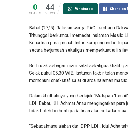
0
44
Whatsapp
Share on
SHARES
VIEWS
Babat (27/5). Ratusan warga PAC Lembaga Dakwa
Tritunggal berkumpul memadati halaman Masjid LD
Kehadiran para jamaah lintas kampung ini bertujua
secara berjamaah sekaligus memperkuat tali silat
Bertindak sebagai imam salat sekaligus khatib p
Sejak pukul 05.30 WIB, lantunan takbir telah me
memenuhi shaf-shaf salat di area halaman masjid
Dalam khutbahnya yang bertajuk “Melepas ‘Ismail
LDII Babat, KH. Achmat Anas mengingatkan para j
tidak boleh berhenti pada lisan atau sekadar rit
“Sebagaimana ajakan dari DPP LDII, Idul Adha tah