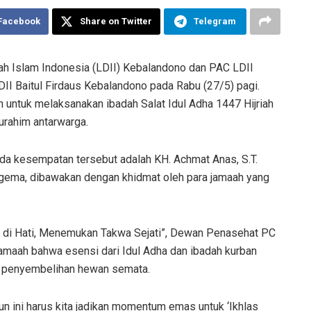
 Facebook
Share on Twitter
Telegram
h Islam Indonesia (LDII) Kebalandono dan PAC LDII
II Baitul Firdaus Kebalandono pada Rabu (27/5) pagi.
n untuk melaksanakan ibadah Salat Idul Adha 1447 Hijriah
urahim antarwarga.
ada kesempatan tersebut adalah KH. Achmat Anas, S.T.
nggema, dibawakan dengan khidmat oleh para jamaah yang
.
’ di Hati, Menemukan Takwa Sejati”, Dewan Penasehat PC
amaah bahwa esensi dari Idul Adha dan ibadah kurban
ual penyembelihan hewan semata.
un ini harus kita jadikan momentum emas untuk ‘Ikhlas