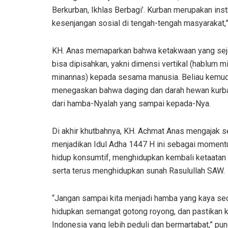
Berkurban, Ikhlas Berbagi’. Kurban merupakan in
kesenjangan sosial di tengah-tengah masyarakat,”
KH. Anas memaparkan bahwa ketakwaan yang sejati
bisa dipisahkan, yakni dimensi vertikal (hablum 
minannas) kepada sesama manusia. Beliau kemudia
menegaskan bahwa daging dan darah hewan kurban
dari hamba-Nyalah yang sampai kepada-Nya.
Di akhir khutbahnya, KH. Achmat Anas mengajak s
menjadikan Idul Adha 1447 H ini sebagai momentum
hidup konsumtif, menghidupkan kembali ketaatan m
serta terus menghidupkan sunah Rasulullah SAW.
“Jangan sampai kita menjadi hamba yang kaya seca
hidupkan semangat gotong royong, dan pastikan 
Indonesia yang lebih peduli dan bermartabat,” pu