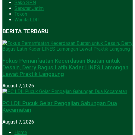
Sako SPN
Seputar Jatim
Tokoh
Wanita LDII
BERITA TERBARU
Fokus Pemanfaatan Kecerdasan Buatan untuk
Desain, Derry Bagus Latih Kader LINES Lamongan
Lewat Praktik Langsung
August 7, 2026
PC LDII Pucuk Gelar Pengajian Gabungan Dua
Kecamatan
August 7, 2026
Home