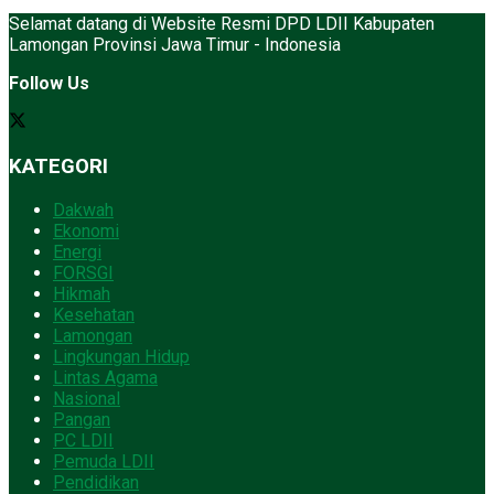
Selamat datang di Website Resmi DPD LDII Kabupaten
Lamongan Provinsi Jawa Timur - Indonesia
Follow Us
KATEGORI
Dakwah
Ekonomi
Energi
FORSGI
Hikmah
Kesehatan
Lamongan
Lingkungan Hidup
Lintas Agama
Nasional
Pangan
PC LDII
Pemuda LDII
Pendidikan