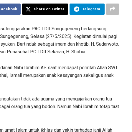
 Facebook
Share on Twitter
Telegram
 diselenggarakan PAC LDII Sungegeneng berlangsung
 Sungegeneng, Selasa (27/5/2025). Kegiatan dimulai pagi
usyukan. Bertindak sebagai imam dan khotib, H. Sudarwoto.
n Penasehat PC LDII Sekaran, H. Shobur.
adanan Nabi Ibrahim AS saat mendapat perintah Allah SWT
ahal, Ismail merupakan anak kesayangan sekaligus anak
engatakan tidak ada agama yang mengajarkan orang tua
agai orang tua yang bodoh. Namun Nabi Ibrahim tetap taat
mat Islam untuk ikhlas dan yakin terhadap janji Allah