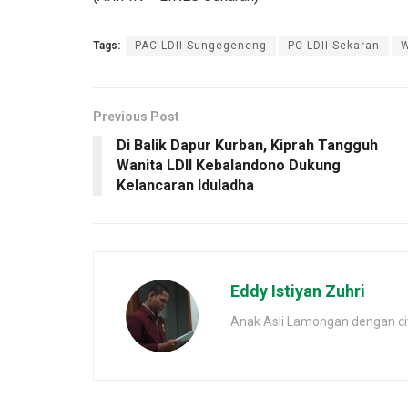
Tags:
PAC LDII Sungegeneng
PC LDII Sekaran
W
Previous Post
Di Balik Dapur Kurban, Kiprah Tangguh
Wanita LDII Kebalandono Dukung
Kelancaran Iduladha
Eddy Istiyan Zuhri
Anak Asli Lamongan dengan cita