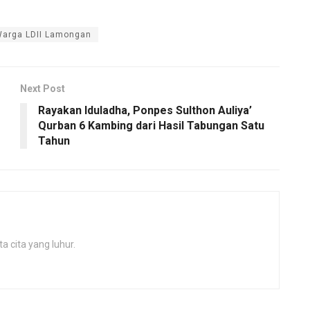
arga LDII Lamongan
Next Post
Rayakan Iduladha, Ponpes Sulthon Auliya’
Qurban 6 Kambing dari Hasil Tabungan Satu
Tahun
 cita yang luhur.