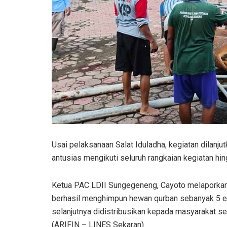
Usai pelaksanaan Salat Iduladha, kegiatan dilan
antusias mengikuti seluruh rangkaian kegiatan h
Ketua PAC LDII Sungegeneng, Cayoto melaporkan 
berhasil menghimpun hewan qurban sebanyak 5 ek
selanjutnya didistribusikan kepada masyarakat s
(ARIFIN – LINES Sekaran)