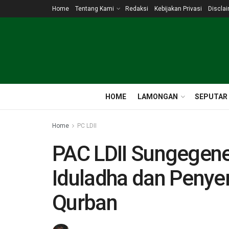
Home
Tentang Kami
Redaksi
Kebijakan Privasi
Discla
HOME
LAMONGAN
SEPUTAR
Home
PC LDII
PAC LDII Sungegene
Iduladha dan Peny
Qurban