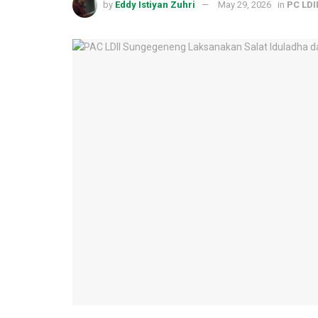
by
Eddy Istiyan Zuhri
May 29, 2026
in
PC LDI