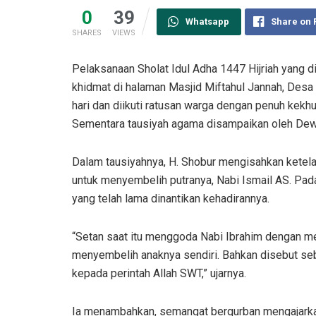
0
39
Whatsapp
Share on
SHARES
VIEWS
Pelaksanaan Sholat Idul Adha 1447 Hijriah yang
khidmat di halaman Masjid Miftahul Jannah, Desa
hari dan diikuti ratusan warga dengan penuh kekh
Sementara tausiyah agama disampaikan oleh Dewa
Dalam tausiyahnya, H. Shobur mengisahkan ketel
untuk menyembelih putranya, Nabi Ismail AS. Pad
yang telah lama dinantikan kehadirannya.
“Setan saat itu menggoda Nabi Ibrahim dengan m
menyembelih anaknya sendiri. Bahkan disebut seb
kepada perintah Allah SWT,” ujarnya.
Ia menambahkan, semangat berqurban mengajarkan u