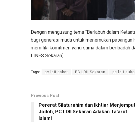
Dengan mengusung tema “Berlabuh dalam Ketaatan”
bagi generasi muda untuk menemukan pasangan hid
memiliki komitmen yang sama dalam beribadah da
LINES Sekaran)
Tags:
pc ldii babat
PC LDII Sekaran
pc ldii suk
Previous Post
Pererat Silaturahim dan Ikhtiar Menjempu
Jodoh, PC LDII Sekaran Adakan Ta’aruf
Islami