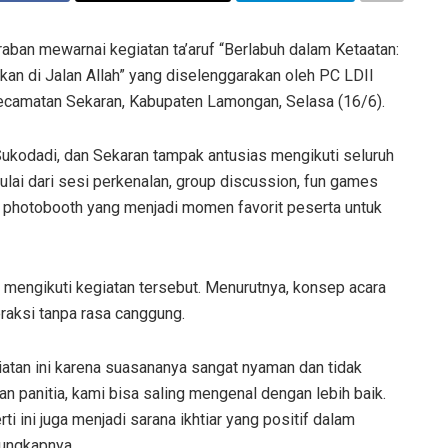
aban mewarnai kegiatan ta’aruf “Berlabuh dalam Ketaatan:
n di Jalan Allah” yang diselenggarakan oleh PC LDII
ecamatan Sekaran, Kabupaten Lamongan, Selasa (16/6).
 Sukodadi, dan Sekaran tampak antusias mengikuti seluruh
Mulai dari sesi perkenalan, group discussion, fun games
 photobooth yang menjadi momen favorit peserta untuk
 mengikuti kegiatan tersebut. Menurutnya, konsep acara
raksi tanpa rasa canggung.
atan ini karena suasananya sangat nyaman dan tidak
an panitia, kami bisa saling mengenal dengan lebih baik.
i ini juga menjadi sarana ikhtiar yang positif dalam
 ungkapnya.