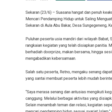
Sekaran (23/6) – Suasana hangat dan penuh keakr
Mencari Pendamping Hidup untuk Saling Menguatka
Sekaran di Aula Abu Bakar, Desa Sungegeneng, K
Puluhan peserta usia mandiri dari wilayah Babat,
rangkaian kegiatan yang telah disiapkan panitia. 
berhadiah doorprize, makan bersama, hingga sesi
mengabadikan kebersamaan.
Salah satu peserta, Retno, mengaku senang dapat
yang santai membuat peserta lebih mudah berinte
“Saya merasa senang dan antusias mengikuti kegi
canggung. Melalui berbagai aktivitas yang disiapk
Selain menambah teman dan relasi, kegiatan sepert
mencari pendamping hidup sesuai syariat Islam,”