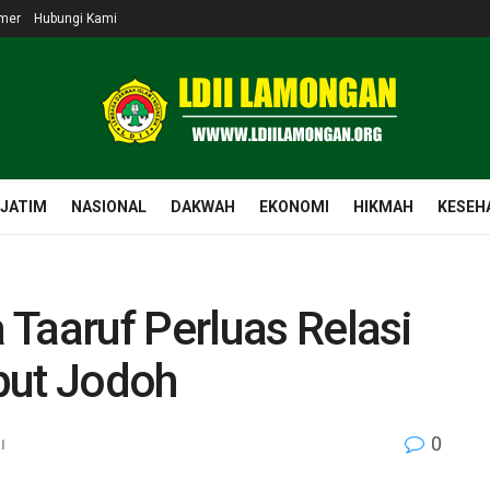
imer
Hubungi Kami
 JATIM
NASIONAL
DAKWAH
EKONOMI
HIKMAH
KESEH
Taaruf Perluas Relasi
put Jodoh
0
I