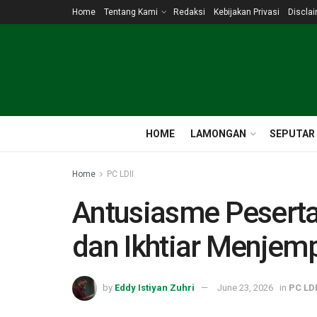
Home
Tentang Kami
Redaksi
Kebijakan Privasi
Discla
HOME
LAMONGAN
SEPUTAR
Home
PC LDII
Antusiasme Peserta 
dan Ikhtiar Menjem
by
Eddy Istiyan Zuhri
June 23, 2026
in
PC LDI