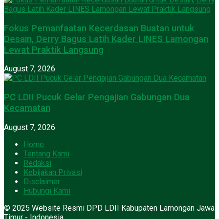
Fokus Pemanfaatan Kecerdasan Buatan untuk
Desain, Derry Bagus Latih Kader LINES Lamongan
Lewat Praktik Langsung
August 7, 2026
PC LDII Pucuk Gelar Pengajian Gabungan Dua
Kecamatan
August 7, 2026
Home
Tentang Kami
Redaksi
Kebijakan Privasi
Disclaimer
Hubungi Kami
© 2025 Website Resmi DPD LDII Kabupaten Lamongan Jawa
Timur - Indonesia