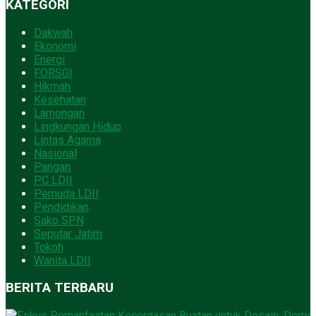
KATEGORI
Dakwah
Ekonomi
Energi
FORSGI
Hikmah
Kesehatan
Lamongan
Lingkungan Hidup
Lintas Agama
Nasional
Pangan
PC LDII
Pemuda LDII
Pendidikan
Sako SPN
Seputar Jatim
Tokoh
Wanita LDII
BERITA TERBARU