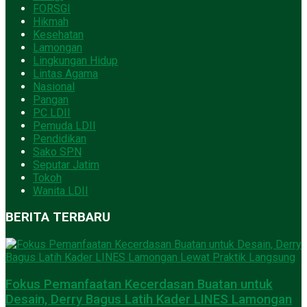
FORSGI
Hikmah
Kesehatan
Lamongan
Lingkungan Hidup
Lintas Agama
Nasional
Pangan
PC LDII
Pemuda LDII
Pendidikan
Sako SPN
Seputar Jatim
Tokoh
Wanita LDII
BERITA TERBARU
Fokus Pemanfaatan Kecerdasan Buatan untuk
Desain, Derry Bagus Latih Kader LINES Lamongan