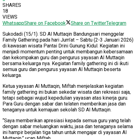
SHARES
18
VIEWS
Whatsapp
Share on Facebook
Share on Twitter
Telegram
Sukodadi (15/1). SD Al Muttaqin Bandungsari menggelar
Family Gathering pada hari Jum’at – Sabtu (2-3 Januari 2026)
di kawasan wisata Pantai Drini Gunung Kidul. Kegiatan ini
menjadi momentum penting untuk membangun kebersamaan
dan kekompakan guru dan pengurus yayasan Al Muttaqin
bersama keluarga nya. Kegiatan family gathering ini di ikuti
semua guru dan pengurus yayasan Al Muttaqin beserta
keluarga.
Ketua yayasan Al Muttaqin, Miftah menjelaskan kegiatan
family gathering ini bukan sekedar wisata dan rekreasi saja,
tetapi sebagai wujud kepedulian yayasan atas kinerja guru.
Para Guru dengan sabar dan telaten memberikan jasa dan
tenaganya untuk kemajuan sekolah SD Al Muttaqin.
“Saya memberikan apresiasi kepada semua guru yang telah
dengan sabar meluangkan waktu, jasa dan tenaganya selama
ini hampir berjalan tiga tahun untuk mengajar di yayasan Al
Muttaqin,” ucap Miftah.