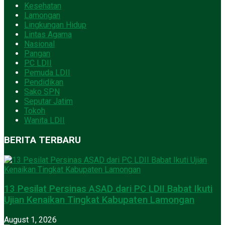
Kesehatan
Lamongan
Lingkungan Hidup
Lintas Agama
Nasional
Pangan
PC LDII
Pemuda LDII
Pendidikan
Sako SPN
Seputar Jatim
Tokoh
Wanita LDII
BERITA TERBARU
13 Pesilat Persinas ASAD dari PC LDII Babat Ikuti
Ujian Kenaikan Tingkat Kabupaten Lamongan
August 1, 2026