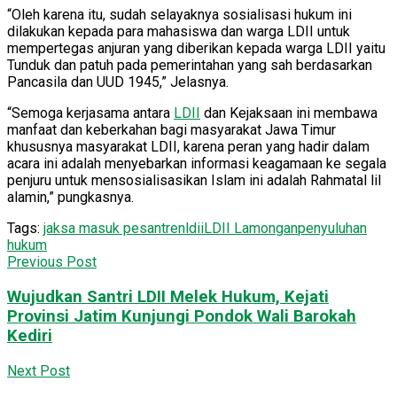
“Oleh karena itu, sudah selayaknya sosialisasi hukum ini
dilakukan kepada para mahasiswa dan warga LDII untuk
mempertegas anjuran yang diberikan kepada warga LDII yaitu
Tunduk dan patuh pada pemerintahan yang sah berdasarkan
Pancasila dan UUD 1945,” Jelasnya.
“Semoga kerjasama antara
LDII
dan Kejaksaan ini membawa
manfaat dan keberkahan bagi masyarakat Jawa Timur
khususnya masyarakat LDII, karena peran yang hadir dalam
acara ini adalah menyebarkan informasi keagamaan ke segala
penjuru untuk mensosialisasikan Islam ini adalah Rahmatal lil
alamin,” pungkasnya.
Tags:
jaksa masuk pesantren
ldii
LDII Lamongan
penyuluhan
hukum
Previous Post
Wujudkan Santri LDII Melek Hukum, Kejati
Provinsi Jatim Kunjungi Pondok Wali Barokah
Kediri
Next Post