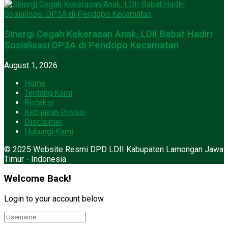
Sinergi Cegah Kekerasan Anak, LDII Babat Hadiri
Sosialisasi DP3A di Pendopo Kecamatan
August 1, 2026
Home
Tentang Kami
Redaksi
Kebijakan Privasi
Disclaimer
Hubungi Kami
© 2025 Website Resmi DPD LDII Kabupaten Lamongan Jawa
Timur - Indonesia
Welcome Back!
Login to your account below