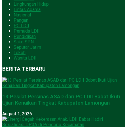
Lingkungan Hidup
Lintas Agama
Nasional
Pangan
PC LDII
Pemuda LDII
Pendidikan
Sako SPN
Seputar Jatim
Tokoh
Wanita LDII
BERITA TERBARU
13 Pesilat Persinas ASAD dari PC LDII Babat Ikuti
Ujian Kenaikan Tingkat Kabupaten Lamongan
August 1, 2026