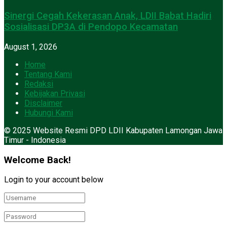
Sinergi Cegah Kekerasan Anak, LDII Babat Hadiri
Sosialisasi DP3A di Pendopo Kecamatan
August 1, 2026
Home
Tentang Kami
Redaksi
Kebijakan Privasi
Disclaimer
Hubungi Kami
© 2025 Website Resmi DPD LDII Kabupaten Lamongan Jawa
Timur - Indonesia
Welcome Back!
Login to your account below