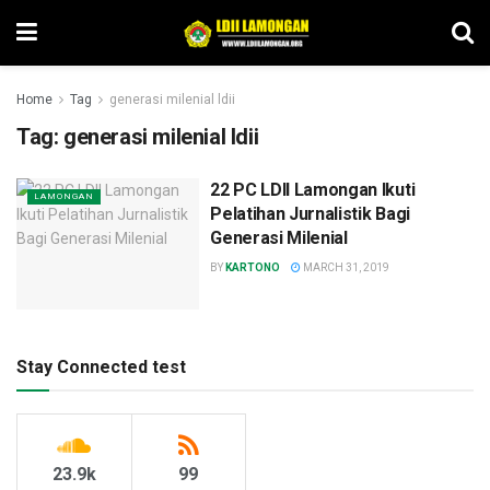
Home
Tag
generasi milenial ldii
Tag:
generasi milenial ldii
22 PC LDII Lamongan Ikuti
LAMONGAN
Pelatihan Jurnalistik Bagi
Generasi Milenial
BY
KARTONO
MARCH 31, 2019
Stay Connected test
23.9k
99