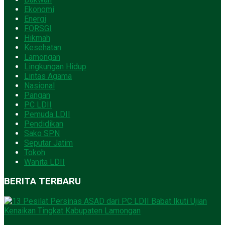
Ekonomi
Energi
FORSGI
Hikmah
Kesehatan
Lamongan
Lingkungan Hidup
Lintas Agama
Nasional
Pangan
PC LDII
Pemuda LDII
Pendidikan
Sako SPN
Seputar Jatim
Tokoh
Wanita LDII
BERITA TERBARU