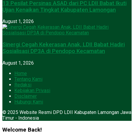
13 Pesilat Persinas ASAD dari PC LDII Babat Ikuti
Ujian Kenaikan Tingkat Kabupaten Lamongan
August 1, 2026
Sinergi Cegah Kekerasan Anak, LDII Babat Hadiri
Sosialisasi DP3A di Pendopo Kecamatan
August 1, 2026
Home
Tentang Kami
Redaksi
Kebijakan Privasi
Disclaimer
Hubungi Kami
© 2025 Website Resmi DPD LDII Kabupaten Lamongan Jawa
Timur - Indonesia
Welcome Back!