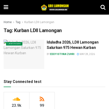
Home
Tag
Kurban LDII Lamongan
Tag:
Kurban LDII Lamongan
Iduladha 2026, LDII Lamongan
LAMONGAN
Salurkan 975 Hewan Kurban
BY
EDDY ISTIYAN ZUHRI
MAY 28, 2026
Stay Connected test
23.9k
99