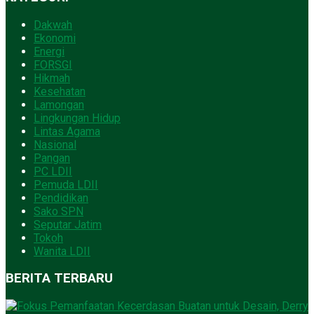
Dakwah
Ekonomi
Energi
FORSGI
Hikmah
Kesehatan
Lamongan
Lingkungan Hidup
Lintas Agama
Nasional
Pangan
PC LDII
Pemuda LDII
Pendidikan
Sako SPN
Seputar Jatim
Tokoh
Wanita LDII
BERITA TERBARU