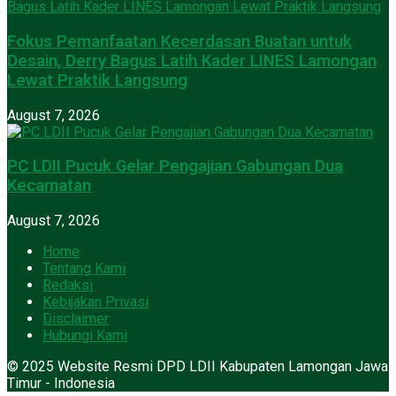
Fokus Pemanfaatan Kecerdasan Buatan untuk
Desain, Derry Bagus Latih Kader LINES Lamongan
Lewat Praktik Langsung
August 7, 2026
PC LDII Pucuk Gelar Pengajian Gabungan Dua
Kecamatan
August 7, 2026
Home
Tentang Kami
Redaksi
Kebijakan Privasi
Disclaimer
Hubungi Kami
© 2025 Website Resmi DPD LDII Kabupaten Lamongan Jawa
Timur - Indonesia