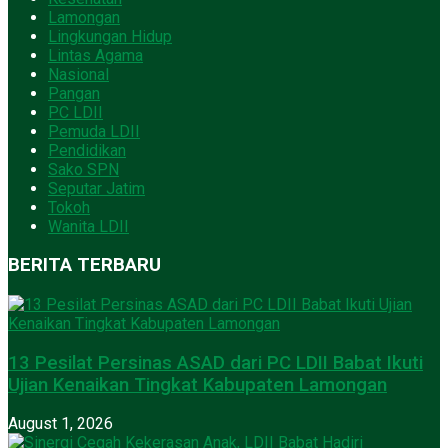
Lamongan
Lingkungan Hidup
Lintas Agama
Nasional
Pangan
PC LDII
Pemuda LDII
Pendidikan
Sako SPN
Seputar Jatim
Tokoh
Wanita LDII
BERITA TERBARU
13 Pesilat Persinas ASAD dari PC LDII Babat Ikuti
Ujian Kenaikan Tingkat Kabupaten Lamongan
August 1, 2026