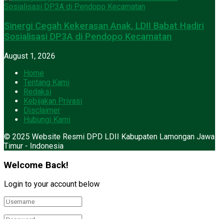
Sinergi Cegah Kekerasan Anak, LDII Babat Hadiri
Sosialisasi DP3A di Pendopo Kecamatan
August 1, 2026
Home
Tentang Kami
Redaksi
Kebijakan Privasi
Disclaimer
Hubungi Kami
© 2025 Website Resmi DPD LDII Kabupaten Lamongan Jawa
Timur - Indonesia
Welcome Back!
Login to your account below