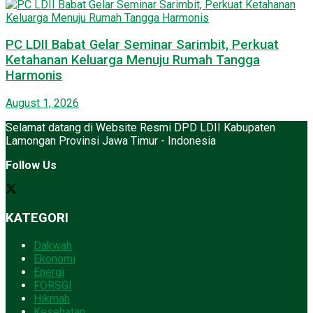
PC LDII Babat Gelar Seminar Sarimbit, Perkuat
Ketahanan Keluarga Menuju Rumah Tangga
Harmonis
August 1, 2026
Selamat datang di Website Resmi DPD LDII Kabupaten
Lamongan Provinsi Jawa Timur - Indonesia
Follow Us
KATEGORI
Dakwah
Ekonomi
Energi
FORSGI
Hikmah
Kesehatan