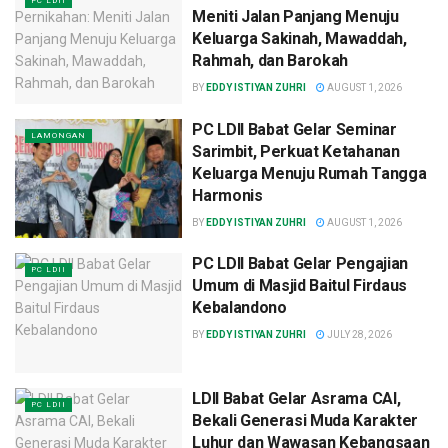
PC LDII
Meniti Jalan Panjang Menuju
Keluarga Sakinah, Mawaddah,
Rahmah, dan Barokah
BY
EDDY ISTIYAN ZUHRI
AUGUST 1, 2026
PC LDII Babat Gelar Seminar
LAMONGAN
Sarimbit, Perkuat Ketahanan
Keluarga Menuju Rumah Tangga
Harmonis
BY
EDDY ISTIYAN ZUHRI
AUGUST 1, 2026
PC LDII Babat Gelar Pengajian
PC LDII
Umum di Masjid Baitul Firdaus
Kebalandono
BY
EDDY ISTIYAN ZUHRI
JULY 28, 2026
LDII Babat Gelar Asrama CAI,
PC LDII
Bekali Generasi Muda Karakter
Luhur dan Wawasan Kebangsaan