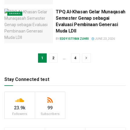
​TPQ Al-Khasan Gelar Munaqasah
DAKWAH
Semester Genap sebagai
Evaluasi Pembinaan Generasi
Muda LDII
BY
EDDY ISTIYAN ZUHRI
JUNE 23, 2026
1
2
…
4
Stay Connected test
23.9k
99
Followers
Subscribers