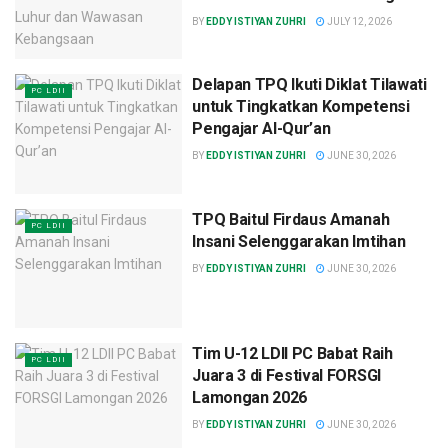
BY
EDDY ISTIYAN ZUHRI
JULY 12, 2026
Delapan TPQ Ikuti Diklat Tilawati
PC LDII
untuk Tingkatkan Kompetensi
Pengajar Al-Qur’an
BY
EDDY ISTIYAN ZUHRI
JUNE 30, 2026
TPQ Baitul Firdaus Amanah
PC LDII
Insani Selenggarakan Imtihan
BY
EDDY ISTIYAN ZUHRI
JUNE 30, 2026
Tim U-12 LDII PC Babat Raih
PC LDII
Juara 3 di Festival FORSGI
Lamongan 2026
BY
EDDY ISTIYAN ZUHRI
JUNE 30, 2026