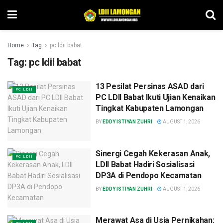
Home
Tag
pc ldii babat
Tag:
pc ldii babat
13 Pesilat Persinas ASAD dari
PC LDII
PC LDII Babat Ikuti Ujian Kenaikan
Tingkat Kabupaten Lamongan
BY
EDDY ISTIYAN ZUHRI
AUGUST 1, 2026
Sinergi Cegah Kekerasan Anak,
PC LDII
LDII Babat Hadiri Sosialisasi
DP3A di Pendopo Kecamatan
BY
EDDY ISTIYAN ZUHRI
AUGUST 1, 2026
Merawat Asa di Usia Pernikahan: