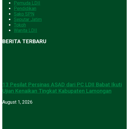
Pemuda LDII
Pendidikan
Sako SPN
Seputar Jatim
Tokoh
Wanita LDII
BERITA TERBARU
13 Pesilat Persinas ASAD dari PC LDII Babat Ikuti
Ujian Kenaikan Tingkat Kabupaten Lamongan
August 1, 2026