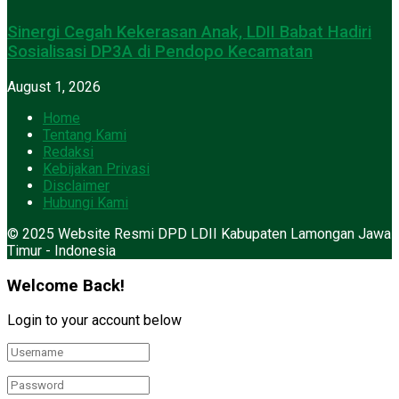
Sinergi Cegah Kekerasan Anak, LDII Babat Hadiri
Sosialisasi DP3A di Pendopo Kecamatan
August 1, 2026
Home
Tentang Kami
Redaksi
Kebijakan Privasi
Disclaimer
Hubungi Kami
© 2025 Website Resmi DPD LDII Kabupaten Lamongan Jawa
Timur - Indonesia
Welcome Back!
Login to your account below