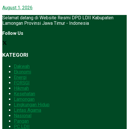
August 1, 2026
Selamat datang di Website Resmi DPD LDII Kabupaten
Lamongan Provinsi Jawa Timur - Indonesia
Follow Us
KATEGORI
Dakwah
Ekonomi
Energi
FORSGI
Hikmah
Kesehatan
Lamongan
Lingkungan Hidup
Lintas Agama
Nasional
Pangan
PC LDII