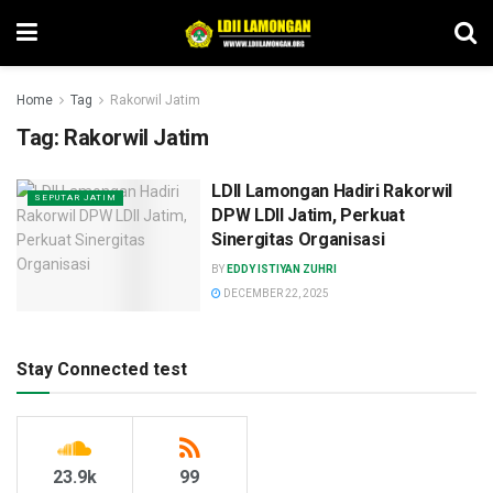
Home
Tag
Rakorwil Jatim
Tag:
Rakorwil Jatim
LDII Lamongan Hadiri Rakorwil
SEPUTAR JATIM
DPW LDII Jatim, Perkuat
Sinergitas Organisasi
BY
EDDY ISTIYAN ZUHRI
DECEMBER 22, 2025
Stay Connected test
23.9k
99