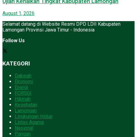
Ujian Kenaikan Tingkat Kabupaten Lamongan
August 1, 2026
Selamat datang di Website Resmi DPD LDII Kabupaten
Lamongan Provinsi Jawa Timur - Indonesia
Follow Us
KATEGORI
Dakwah
Ekonomi
Energi
FORSGI
Hikmah
Kesehatan
Lamongan
Lingkungan Hidup
Lintas Agama
Nasional
Pangan