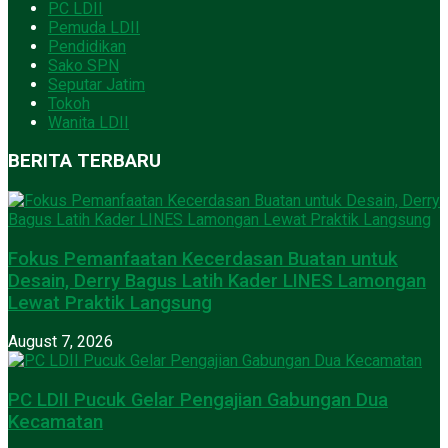
PC LDII
Pemuda LDII
Pendidikan
Sako SPN
Seputar Jatim
Tokoh
Wanita LDII
BERITA TERBARU
Fokus Pemanfaatan Kecerdasan Buatan untuk
Desain, Derry Bagus Latih Kader LINES Lamongan
Lewat Praktik Langsung
August 7, 2026
PC LDII Pucuk Gelar Pengajian Gabungan Dua
Kecamatan