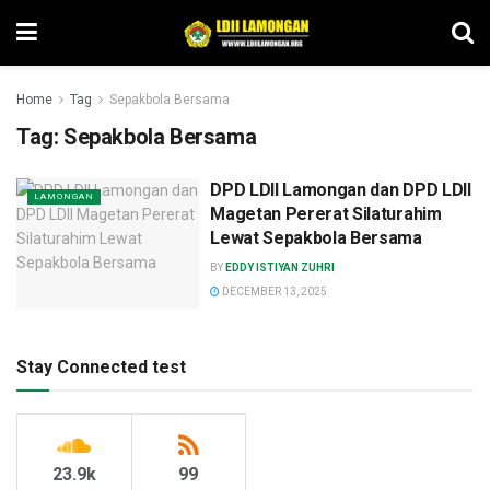
Home
Tag
Sepakbola Bersama
Tag:
Sepakbola Bersama
DPD LDII Lamongan dan DPD LDII
LAMONGAN
Magetan Pererat Silaturahim
Lewat Sepakbola Bersama
BY
EDDY ISTIYAN ZUHRI
DECEMBER 13, 2025
Stay Connected test
23.9k
99