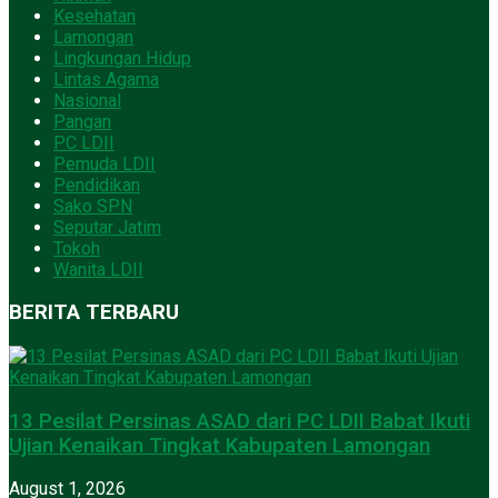
Kesehatan
Lamongan
Lingkungan Hidup
Lintas Agama
Nasional
Pangan
PC LDII
Pemuda LDII
Pendidikan
Sako SPN
Seputar Jatim
Tokoh
Wanita LDII
BERITA TERBARU
13 Pesilat Persinas ASAD dari PC LDII Babat Ikuti
Ujian Kenaikan Tingkat Kabupaten Lamongan
August 1, 2026