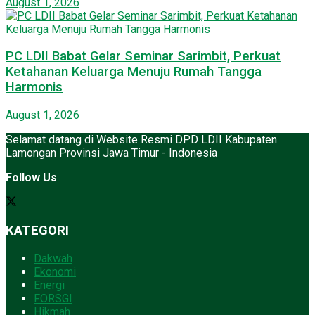
August 1, 2026
PC LDII Babat Gelar Seminar Sarimbit, Perkuat
Ketahanan Keluarga Menuju Rumah Tangga
Harmonis
August 1, 2026
Selamat datang di Website Resmi DPD LDII Kabupaten
Lamongan Provinsi Jawa Timur - Indonesia
Follow Us
KATEGORI
Dakwah
Ekonomi
Energi
FORSGI
Hikmah