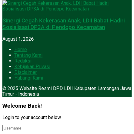
Sinergi Cegah Kekerasan Anak, LDII Babat Hadiri
Sosialisasi DP3A di Pendopo Kecamatan
August 1, 2026
Home
Tentang Kami
Redaksi
Kebijakan Privasi
Disclaimer
Hubungi Kami
© 2025 Website Resmi DPD LDII Kabupaten Lamongan Jawa
Timur - Indonesia
Welcome Back!
Login to your account below