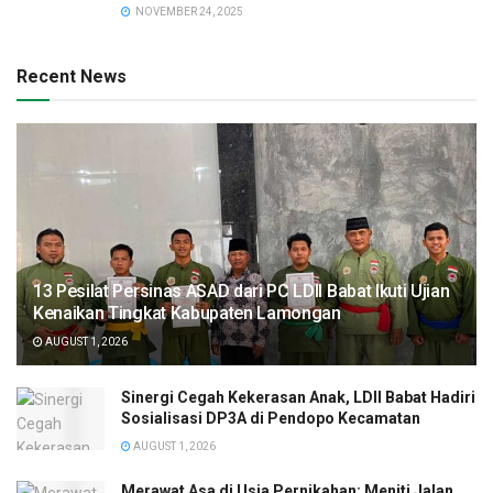
NOVEMBER 24, 2025
Recent News
13 Pesilat Persinas ASAD dari PC LDII Babat Ikuti Ujian
Kenaikan Tingkat Kabupaten Lamongan
AUGUST 1, 2026
Sinergi Cegah Kekerasan Anak, LDII Babat Hadiri
Sosialisasi DP3A di Pendopo Kecamatan
AUGUST 1, 2026
Merawat Asa di Usia Pernikahan: Meniti Jalan