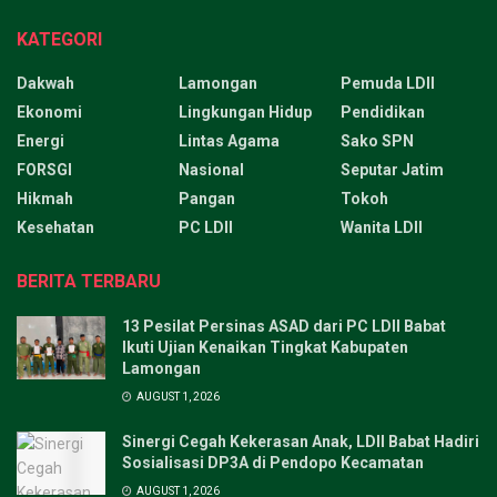
KATEGORI
Dakwah
Lamongan
Pemuda LDII
Ekonomi
Lingkungan Hidup
Pendidikan
Energi
Lintas Agama
Sako SPN
FORSGI
Nasional
Seputar Jatim
Hikmah
Pangan
Tokoh
Kesehatan
PC LDII
Wanita LDII
BERITA TERBARU
13 Pesilat Persinas ASAD dari PC LDII Babat
Ikuti Ujian Kenaikan Tingkat Kabupaten
Lamongan
AUGUST 1, 2026
Sinergi Cegah Kekerasan Anak, LDII Babat Hadiri
Sosialisasi DP3A di Pendopo Kecamatan
AUGUST 1, 2026