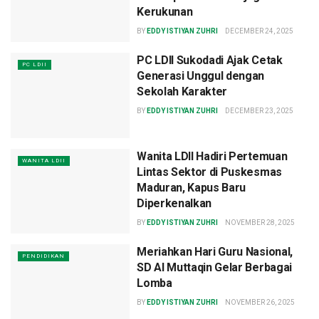
Kerukunan
BY
EDDY ISTIYAN ZUHRI
DECEMBER 24, 2025
PC LDII Sukodadi Ajak Cetak
PC LDII
Generasi Unggul dengan
Sekolah Karakter
BY
EDDY ISTIYAN ZUHRI
DECEMBER 23, 2025
Wanita LDII Hadiri Pertemuan
WANITA LDII
Lintas Sektor di Puskesmas
Maduran, Kapus Baru
Diperkenalkan
BY
EDDY ISTIYAN ZUHRI
NOVEMBER 28, 2025
Meriahkan Hari Guru Nasional,
PENDIDIKAN
SD Al Muttaqin Gelar Berbagai
Lomba
BY
EDDY ISTIYAN ZUHRI
NOVEMBER 26, 2025