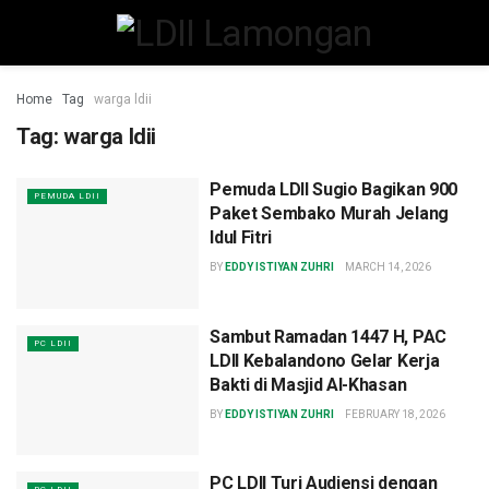
Home
Tag
warga ldii
Tag:
warga ldii
Pemuda LDII Sugio Bagikan 900
PEMUDA LDII
Paket Sembako Murah Jelang
Idul Fitri
BY
EDDY ISTIYAN ZUHRI
MARCH 14, 2026
Sambut Ramadan 1447 H, PAC
PC LDII
LDII Kebalandono Gelar Kerja
Bakti di Masjid Al-Khasan
BY
EDDY ISTIYAN ZUHRI
FEBRUARY 18, 2026
PC LDII Turi Audiensi dengan