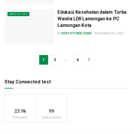
Edukasi Kesehatan dalam Turba
WANITA LDII
Wanita LDII Lamongan ke PC
Lamongan Kota
BY
EDDY ISTIYAN ZUHRI
NOVEMBER 25, 2025
1
2
…
4
Stay Connected test
23.9k
99
Followers
Subscribers