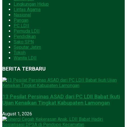
Lingkungan Hidup
Lintas Agama
Nasional
Pangan
PC LDII
Pemuda LDII
Pendidikan
Sako SPN
Seputar Jatim
Tokoh
Wanita LDII
BERITA TERBARU
13 Pesilat Persinas ASAD dari PC LDII Babat Ikuti
Ujian Kenaikan Tingkat Kabupaten Lamongan
August 1, 2026