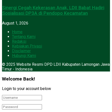
Sinergi Cegah Kekerasan Anak, LDII Babat Hadiri
Sosialisasi DP3A di Pendopo Kecamatan
August 1, 2026
Home
Tentang Kami
Redaksi
Kebijakan Privasi
Disclaimer
Hubungi Kami
© 2025 Website Resmi DPD LDII Kabupaten Lamongan Jawa
Timur - Indonesia
Welcome Back!
Login to your account below