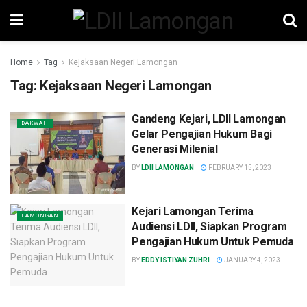
Home
Tag
Kejaksaan Negeri Lamongan
Tag:
Kejaksaan Negeri Lamongan
Gandeng Kejari, LDII Lamongan
DAKWAH
Gelar Pengajian Hukum Bagi
Generasi Milenial
BY
LDII LAMONGAN
FEBRUARY 15, 2023
Kejari Lamongan Terima
LAMONGAN
Audiensi LDII, Siapkan Program
Pengajian Hukum Untuk Pemuda
BY
EDDY ISTIYAN ZUHRI
JANUARY 4, 2023