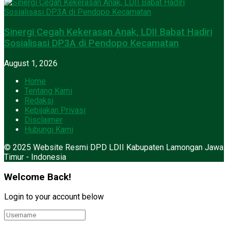
Sinergi Cegah Kekerasan Anak, LDII Babat Hadiri
Sosialisasi DP3A di Pendopo Kecamatan
August 1, 2026
Home
Tentang Kami
Redaksi
Kebijakan Privasi
Disclaimer
Hubungi Kami
© 2025 Website Resmi DPD LDII Kabupaten Lamongan Jawa
Timur - Indonesia
Welcome Back!
Login to your account below