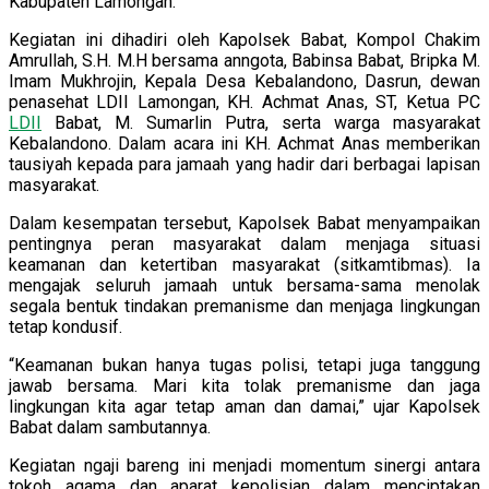
Kabupaten Lamongan.
Kegiatan ini dihadiri oleh Kapolsek Babat, Kompol Chakim
Amrullah, S.H. M.H bersama anngota, Babinsa Babat, Bripka M.
Imam Mukhrojin, Kepala Desa Kebalandono, Dasrun, dewan
penasehat LDII Lamongan, KH. Achmat Anas, ST, Ketua PC
LDII
Babat, M. Sumarlin Putra, serta warga masyarakat
Kebalandono. Dalam acara ini KH. Achmat Anas memberikan
tausiyah kepada para jamaah yang hadir dari berbagai lapisan
masyarakat.
Dalam kesempatan tersebut, Kapolsek Babat menyampaikan
pentingnya peran masyarakat dalam menjaga situasi
keamanan dan ketertiban masyarakat (sitkamtibmas). Ia
mengajak seluruh jamaah untuk bersama-sama menolak
segala bentuk tindakan premanisme dan menjaga lingkungan
tetap kondusif.
“Keamanan bukan hanya tugas polisi, tetapi juga tanggung
jawab bersama. Mari kita tolak premanisme dan jaga
lingkungan kita agar tetap aman dan damai,” ujar Kapolsek
Babat dalam sambutannya.
Kegiatan ngaji bareng ini menjadi momentum sinergi antara
tokoh agama dan aparat kepolisian dalam menciptakan