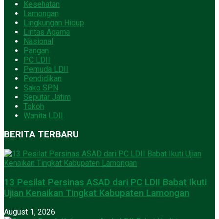
Kesehatan
Lamongan
Lingkungan Hidup
Lintas Agama
Nasional
Pangan
PC LDII
Pemuda LDII
Pendidikan
Sako SPN
Seputar Jatim
Tokoh
Wanita LDII
BERITA TERBARU
13 Pesilat Persinas ASAD dari PC LDII Babat Ikuti
Ujian Kenaikan Tingkat Kabupaten Lamongan
August 1, 2026