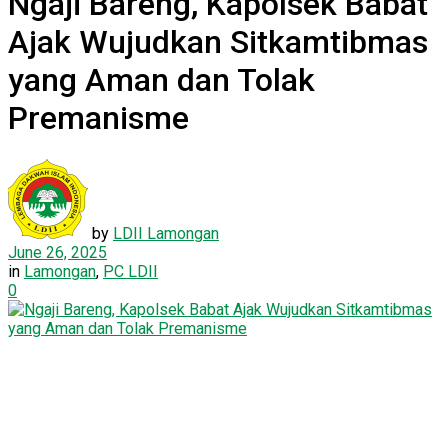
Ngaji Bareng, Kapolsek Babat
Ajak Wujudkan Sitkamtibmas
yang Aman dan Tolak
Premanisme
by
LDII Lamongan
June 26, 2025
in
Lamongan
,
PC LDII
0