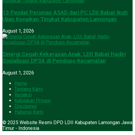
13 Pesilat Persinas ASAD dari PC LDII Babat Ikuti
Ujian Kenaikan Tingkat Kabupaten Lamongan
August 1, 2026
Sinergi Cegah Kekerasan Anak, LDII Babat Hadiri
Sosialisasi DP3A di Pendopo Kecamatan
August 1, 2026
Home
Tentang Kami
Redaksi
Kebijakan Privasi
Disclaimer
Hubungi Kami
© 2025 Website Resmi DPD LDII Kabupaten Lamongan Jawa
Timur - Indonesia