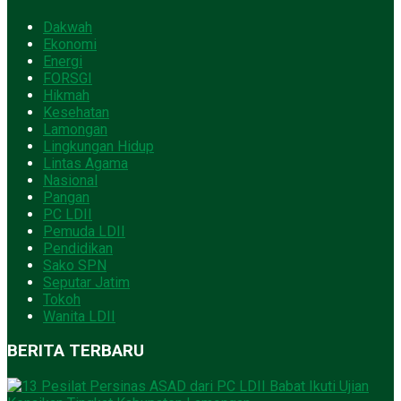
Dakwah
Ekonomi
Energi
FORSGI
Hikmah
Kesehatan
Lamongan
Lingkungan Hidup
Lintas Agama
Nasional
Pangan
PC LDII
Pemuda LDII
Pendidikan
Sako SPN
Seputar Jatim
Tokoh
Wanita LDII
BERITA TERBARU