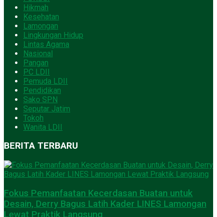
Hikmah
Kesehatan
Lamongan
Lingkungan Hidup
Lintas Agama
Nasional
Pangan
PC LDII
Pemuda LDII
Pendidikan
Sako SPN
Seputar Jatim
Tokoh
Wanita LDII
BERITA TERBARU
Fokus Pemanfaatan Kecerdasan Buatan untuk
Desain, Derry Bagus Latih Kader LINES Lamongan
Lewat Praktik Langsung