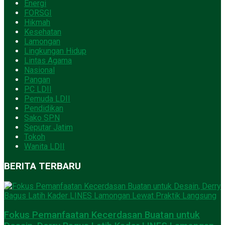
Energi
FORSGI
Hikmah
Kesehatan
Lamongan
Lingkungan Hidup
Lintas Agama
Nasional
Pangan
PC LDII
Pemuda LDII
Pendidikan
Sako SPN
Seputar Jatim
Tokoh
Wanita LDII
BERITA TERBARU
Fokus Pemanfaatan Kecerdasan Buatan untuk