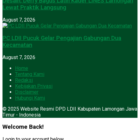
Desain, Derry Bagus Latih Kader LINES Lamongan
Lewat Praktik Langsung
August 7, 2026
PC LDII Pucuk Gelar Pengajian Gabungan Dua
Kecamatan
August 7, 2026
Home
Tentang Kami
Redaksi
Kebijakan Privasi
Disclaimer
Hubungi Kami
© 2025 Website Resmi DPD LDII Kabupaten Lamongan Jawa
Timur - Indonesia
Welcome Back!
Login to your account below