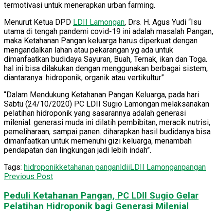
termotivasi untuk menerapkan urban farming.
Menurut Ketua DPD
LDII Lamongan
, Drs. H. Agus Yudi “Isu
utama di tengah pandemi covid-19 ini adalah masalah Pangan,
maka Ketahanan Pangan keluarga harus diperkuat dengan
mengandalkan lahan atau pekarangan yg ada untuk
dimanfaatkan budidaya Sayuran, Buah, Ternak, ikan dan Toga.
hal ini bisa dilakukan dengan menggunakan berbagai sistem,
diantaranya: hidroponik, organik atau vertikultur”
“Dalam Mendukung Ketahanan Pangan Keluarga, pada hari
Sabtu (24/10/2020) PC LDII Sugio Lamongan melaksanakan
pelatihan hidroponik yang sasarannya adalah generasi
milenial. generasi muda ini dilatih pembibitan, meracik nutrisi,
pemeliharaan, sampai panen. diharapkan hasil budidanya bisa
dimanfaatkan untuk memenuhi gizi keluarga, menambah
pendapatan dan lingkungan jadi lebih indah”.
Tags:
hidroponik
ketahanan pangan
ldii
LDII Lamongan
pangan
Previous Post
Peduli Ketahanan Pangan, PC LDII Sugio Gelar
Pelatihan Hidroponik bagi Generasi Milenial