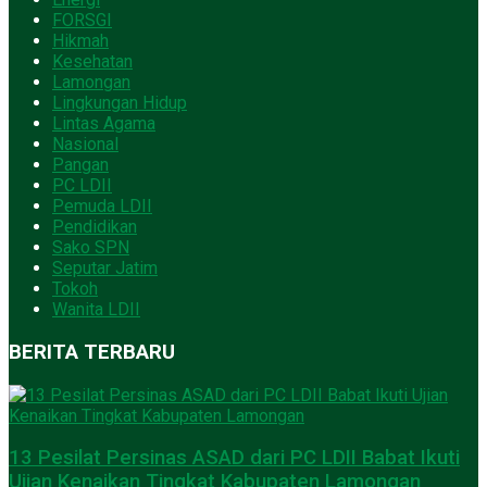
FORSGI
Hikmah
Kesehatan
Lamongan
Lingkungan Hidup
Lintas Agama
Nasional
Pangan
PC LDII
Pemuda LDII
Pendidikan
Sako SPN
Seputar Jatim
Tokoh
Wanita LDII
BERITA TERBARU
13 Pesilat Persinas ASAD dari PC LDII Babat Ikuti
Ujian Kenaikan Tingkat Kabupaten Lamongan