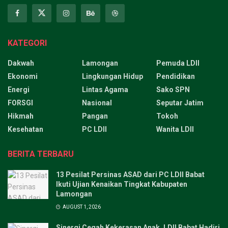
KATEGORI
Dakwah
Lamongan
Pemuda LDII
Ekonomi
Lingkungan Hidup
Pendidikan
Energi
Lintas Agama
Sako SPN
FORSGI
Nasional
Seputar Jatim
Hikmah
Pangan
Tokoh
Kesehatan
PC LDII
Wanita LDII
BERITA TERBARU
13 Pesilat Persinas ASAD dari PC LDII Babat
Ikuti Ujian Kenaikan Tingkat Kabupaten
Lamongan
AUGUST 1, 2026
Sinergi Cegah Kekerasan Anak, LDII Babat Hadiri