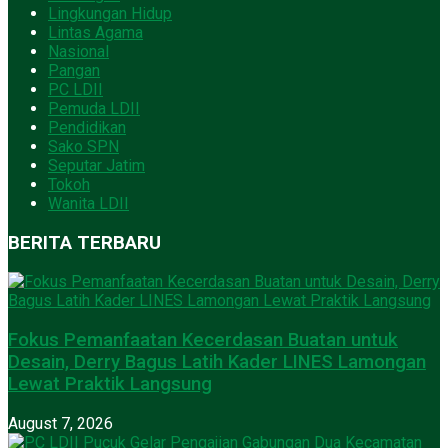
Lingkungan Hidup
Lintas Agama
Nasional
Pangan
PC LDII
Pemuda LDII
Pendidikan
Sako SPN
Seputar Jatim
Tokoh
Wanita LDII
BERITA TERBARU
Fokus Pemanfaatan Kecerdasan Buatan untuk
Desain, Derry Bagus Latih Kader LINES Lamongan
Lewat Praktik Langsung
August 7, 2026