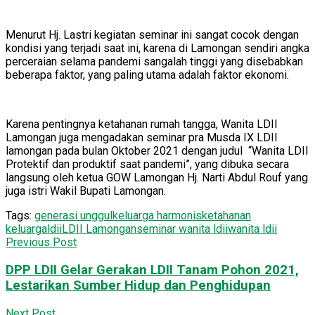
Menurut Hj. Lastri kegiatan seminar ini sangat cocok dengan
kondisi yang terjadi saat ini, karena di Lamongan sendiri angka
perceraian selama pandemi sangalah tinggi yang disebabkan
beberapa faktor, yang paling utama adalah faktor ekonomi.
Karena pentingnya ketahanan rumah tangga, Wanita LDII
Lamongan juga mengadakan seminar pra Musda IX LDII
lamongan pada bulan Oktober 2021 dengan judul “Wanita LDII
Protektif dan produktif saat pandemi”, yang dibuka secara
langsung oleh ketua GOW Lamongan Hj. Narti Abdul Rouf yang
juga istri Wakil Bupati Lamongan.
Tags:
generasi unggul
keluarga harmonis
ketahanan
keluarga
ldii
LDII Lamongan
seminar wanita ldii
wanita ldii
Previous Post
DPP LDII Gelar Gerakan LDII Tanam Pohon 2021,
Lestarikan Sumber Hidup dan Penghidupan
Next Post