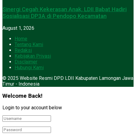
Sinergi Cegah Kekerasan Anak, LDII Babat Hadiri
Sosialisasi DP3A di Pendopo Kecamatan
August 1, 2026
Home
Tentang Kami
Redaksi
Kebijakan Privasi
Disclaimer
Hubungi Kami
© 2025 Website Resmi DPD LDII Kabupaten Lamongan Jawa
Timur - Indonesia
Welcome Back!
Login to your account below