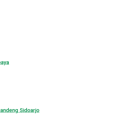
baya
Gandeng Sidoarjo