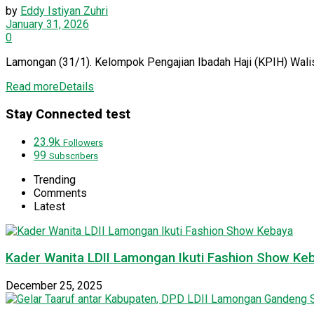
by
Eddy Istiyan Zuhri
January 31, 2026
0
Lamongan (31/1). Kelompok Pengajian Ibadah Haji (KPIH) Wali
Read more
Details
Stay Connected test
23.9k
Followers
99
Subscribers
Trending
Comments
Latest
Kader Wanita LDII Lamongan Ikuti Fashion Show Ke
December 25, 2025