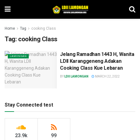
Home
Tag
cooking Class
Tag:
cooking Class
Jelang Ramadhan 1443 H, Wanita
LAMONGAN
LDII Karanggeneng Adakan
Cooking Class Kue Lebaran
BY
LDII LAMONGAN
MARCH 22, 2022
Stay Connected test
23.9k
99