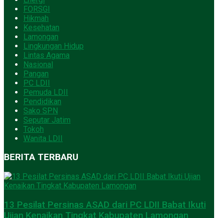
FORSGI
Hikmah
Kesehatan
Lamongan
Lingkungan Hidup
Lintas Agama
Nasional
Pangan
PC LDII
Pemuda LDII
Pendidikan
Sako SPN
Seputar Jatim
Tokoh
Wanita LDII
BERITA TERBARU
13 Pesilat Persinas ASAD dari PC LDII Babat Ikuti
Ujian Kenaikan Tingkat Kabupaten Lamongan