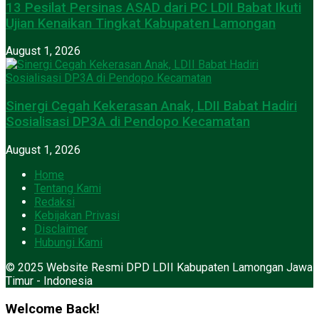
13 Pesilat Persinas ASAD dari PC LDII Babat Ikuti
Ujian Kenaikan Tingkat Kabupaten Lamongan
August 1, 2026
Sinergi Cegah Kekerasan Anak, LDII Babat Hadiri
Sosialisasi DP3A di Pendopo Kecamatan
August 1, 2026
Home
Tentang Kami
Redaksi
Kebijakan Privasi
Disclaimer
Hubungi Kami
© 2025 Website Resmi DPD LDII Kabupaten Lamongan Jawa
Timur - Indonesia
Welcome Back!