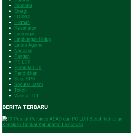
Ekonomi
Energi
FORSGI
Hikmah
Kesehatan
Lamongan
Lingkungan Hidup
Lintas Agama
Nasional
Pangan
PC LDII
Pemuda LDII
Pendidikan
Sako SPN
Seputar Jatim
Tokoh
Wanita LDII
BERITA TERBARU