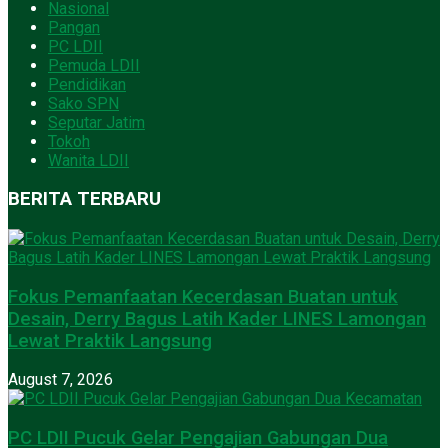
Nasional
Pangan
PC LDII
Pemuda LDII
Pendidikan
Sako SPN
Seputar Jatim
Tokoh
Wanita LDII
BERITA TERBARU
Fokus Pemanfaatan Kecerdasan Buatan untuk
Desain, Derry Bagus Latih Kader LINES Lamongan
Lewat Praktik Langsung
August 7, 2026
PC LDII Pucuk Gelar Pengajian Gabungan Dua