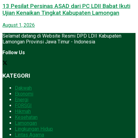
13 Pesilat Persinas ASAD dari PC LDII Babat Ikuti
Ujian Kenaikan Tingkat Kabupaten Lamongan
August 1, 2026
Selamat datang di Website Resmi DPD LDII Kabupaten
Lamongan Provinsi Jawa Timur - Indonesia
Follow Us
KATEGORI
Dakwah
Ekonomi
Energi
FORSGI
Hikmah
Kesehatan
Lamongan
Lingkungan Hidup
Lintas Agama