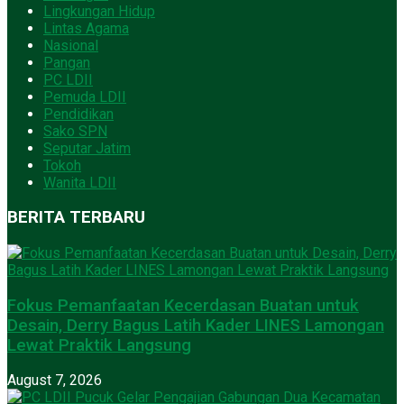
Lingkungan Hidup
Lintas Agama
Nasional
Pangan
PC LDII
Pemuda LDII
Pendidikan
Sako SPN
Seputar Jatim
Tokoh
Wanita LDII
BERITA TERBARU
Fokus Pemanfaatan Kecerdasan Buatan untuk
Desain, Derry Bagus Latih Kader LINES Lamongan
Lewat Praktik Langsung
August 7, 2026