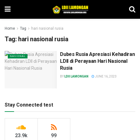
Home
Tag
hari nasional rusia
Tag:
hari nasional rusia
Dubes Rusia Apresiasi Kehadiran
NASIONAL
LDII di Perayaan Hari Nasional
Rusia
BY
LDII LAMONGAN
JUNE 16, 2023
Stay Connected test
23.9k
99