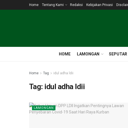
Home
Tentang Kami
Redaksi
Kebijakan Privasi
Discla
HOME
LAMONGAN
SEPUTAR
Home
Tag
idul adha ldii
Tag:
idul adha ldii
LAMONGAN