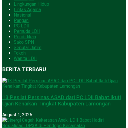
Lingkungan Hidup
Lintas Agama
Nasional
Pangan
PC LDII
Pemuda LDII
Pendidikan
Sako SPN
Seputar Jatim
Tokoh
Wanita LDII
BERITA TERBARU
13 Pesilat Persinas ASAD dari PC LDII Babat Ikuti
Ujian Kenaikan Tingkat Kabupaten Lamongan
August 1, 2026