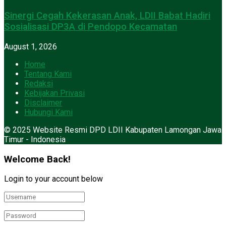
Sinergi Cegah Kekerasan Anak, LDII Babat Hadiri
Sosialisasi DP3A di Pendopo Kecamatan
August 1, 2026
Home
Tentang Kami
Redaksi
Kebijakan Privasi
Disclaimer
Hubungi Kami
© 2025 Website Resmi DPD LDII Kabupaten Lamongan Jawa
Timur - Indonesia
Welcome Back!
Login to your account below