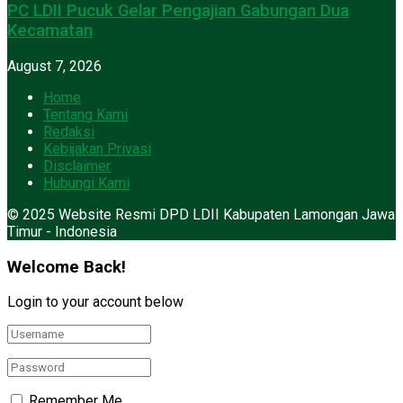
PC LDII Pucuk Gelar Pengajian Gabungan Dua
Kecamatan
August 7, 2026
Home
Tentang Kami
Redaksi
Kebijakan Privasi
Disclaimer
Hubungi Kami
© 2025 Website Resmi DPD LDII Kabupaten Lamongan Jawa
Timur - Indonesia
Welcome Back!
Login to your account below
Remember Me