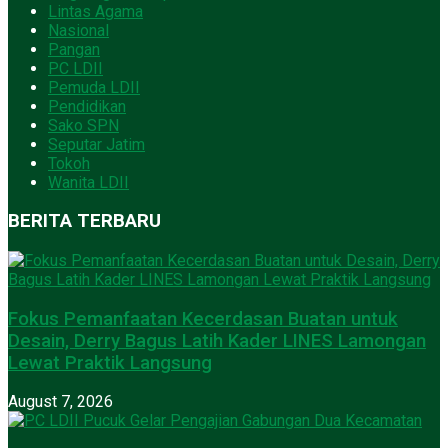
Lintas Agama
Nasional
Pangan
PC LDII
Pemuda LDII
Pendidikan
Sako SPN
Seputar Jatim
Tokoh
Wanita LDII
BERITA TERBARU
Fokus Pemanfaatan Kecerdasan Buatan untuk
Desain, Derry Bagus Latih Kader LINES Lamongan
Lewat Praktik Langsung
August 7, 2026