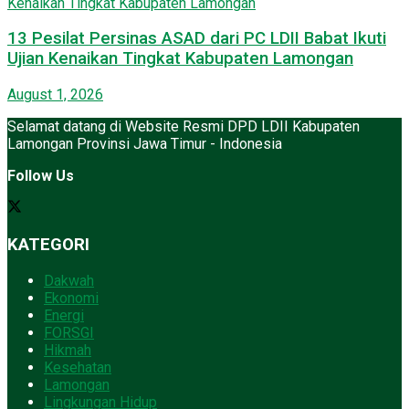
13 Pesilat Persinas ASAD dari PC LDII Babat Ikuti
Ujian Kenaikan Tingkat Kabupaten Lamongan
August 1, 2026
Selamat datang di Website Resmi DPD LDII Kabupaten
Lamongan Provinsi Jawa Timur - Indonesia
Follow Us
KATEGORI
Dakwah
Ekonomi
Energi
FORSGI
Hikmah
Kesehatan
Lamongan
Lingkungan Hidup