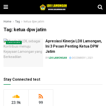
Home
Tag
ketua dpw jatim
Tag:
ketua dpw jatim
Apresiasi Kinerja LDII Lamongan,
LAMONGAN
Ini 3 Pesan Penting Ketua DPW
Jatim
BY
LDII LAMONGAN
DECEMBER 1, 2021
Stay Connected test
23.9k
99