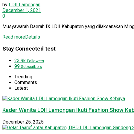
by
LDII Lamongan
December 1, 2021
0
Musyawarah Daerah IX LDII Kabupaten yang dilaksanakan Mingg
Read more
Details
Stay Connected test
23.9k
Followers
99
Subscribers
Trending
Comments
Latest
Kader Wanita LDII Lamongan Ikuti Fashion Show Ke
December 25, 2025