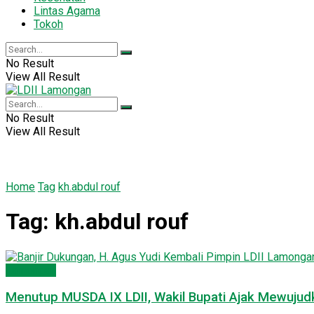
Lintas Agama
Tokoh
No Result
View All Result
No Result
View All Result
Home
Tag
kh.abdul rouf
Tag:
kh.abdul rouf
Lamongan
Menutup MUSDA IX LDII, Wakil Bupati Ajak Mewuju