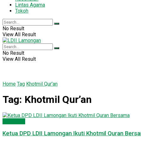
Lintas Agama
Tokoh
No Result
View All Result
No Result
View All Result
Home
Tag
Khotmil Qur'an
Tag:
Khotmil Qur’an
Lamongan
Ketua DPD LDII Lamongan Ikuti Khotmil Quran Bers