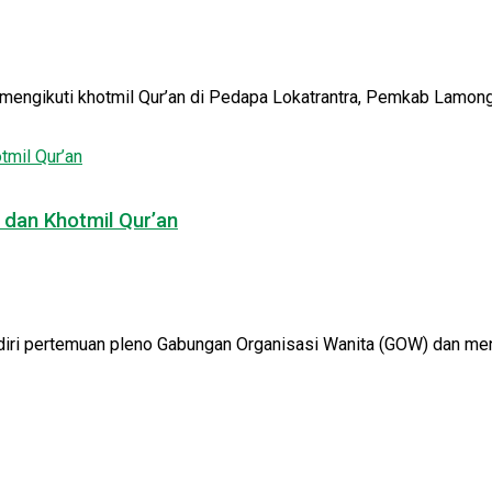
ngikuti khotmil Qur’an di Pedapa Lokatrantra, Pemkab Lamonga
dan Khotmil Qur’an
i pertemuan pleno Gabungan Organisasi Wanita (GOW) dan mengik