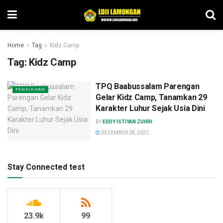
Home
Tag
Kidz Camp
Tag:
Kidz Camp
TPQ Baabussalam Parengan
PENDIDIKAN
Gelar Kidz Camp, Tanamkan 29
Karakter Luhur Sejak Usia Dini
BY
EDDY ISTIYAN ZUHRI
DECEMBER 28, 2025
Stay Connected test
23.9k
99