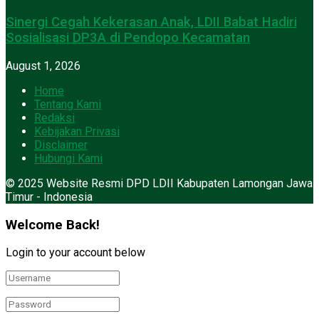
Sinergi Cegah Kekerasan Anak, LDII Babat Hadiri
Sosialisasi DP3A di Pendopo Kecamatan
August 1, 2026
Home
Tentang Kami
Redaksi
Kebijakan Privasi
Disclaimer
Hubungi Kami
© 2025 Website Resmi DPD LDII Kabupaten Lamongan Jawa
Timur - Indonesia
Welcome Back!
Login to your account below