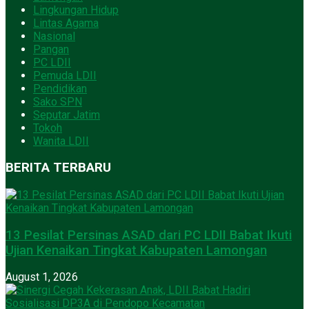
Lingkungan Hidup
Lintas Agama
Nasional
Pangan
PC LDII
Pemuda LDII
Pendidikan
Sako SPN
Seputar Jatim
Tokoh
Wanita LDII
BERITA TERBARU
13 Pesilat Persinas ASAD dari PC LDII Babat Ikuti
Ujian Kenaikan Tingkat Kabupaten Lamongan
August 1, 2026