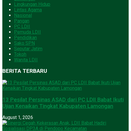
Lingkungan Hidup
Lintas Agama
Nasional
Pangan
PC LDII
Pemuda LDII
Pendidikan
Sako SPN
Seputar Jatim
Tokoh
Wanita LDII
BERITA TERBARU
13 Pesilat Persinas ASAD dari PC LDII Babat Ikuti
Ujian Kenaikan Tingkat Kabupaten Lamongan
August 1, 2026