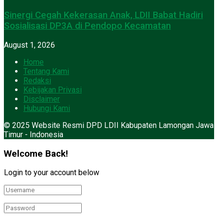
Sinergi Cegah Kekerasan Anak, LDII Babat Hadiri
Sosialisasi DP3A di Pendopo Kecamatan
August 1, 2026
Home
Tentang Kami
Redaksi
Kebijakan Privasi
Disclaimer
Hubungi Kami
© 2025 Website Resmi DPD LDII Kabupaten Lamongan Jawa
Timur - Indonesia
Welcome Back!
Login to your account below